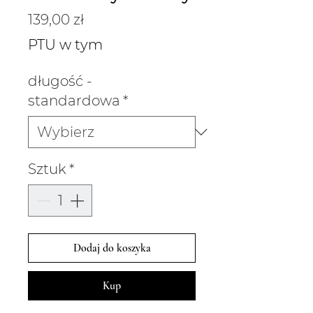
Cena
139,00 zł
PTU w tym
długość -
standardowa
*
Sztuk
*
Dodaj do koszyka
Kup