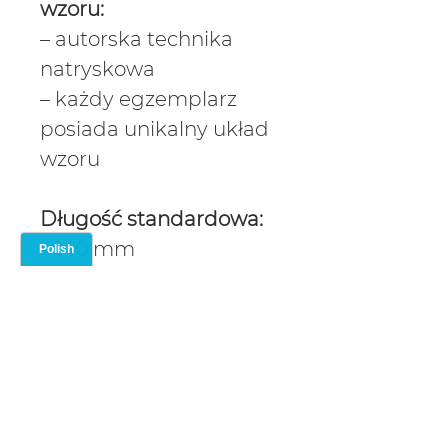
wzoru:
– autorska technika
natryskowa
– każdy egzemplarz
posiada unikalny układ
wzoru
Długość standardowa:
– 140 mm
Długości
niestandardowe:
– wykonywane na
zamówienie
– wielokrotność 35 mm