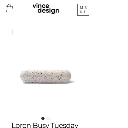
ME
NU
Loren Busy Tuesday