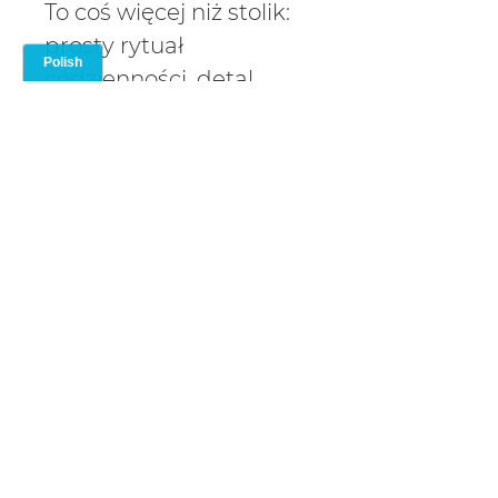
To coś więcej niż stolik:
prosty rytuał
codzienności, detal,
który łączy porządek i
lekkość.
More than just a table.
Powiązane
produkty
NEW
NEW