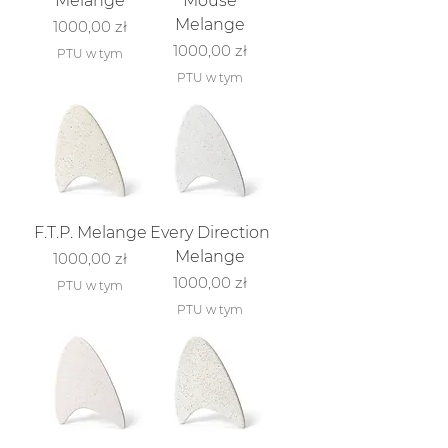
Melange
Mouse
Melange
Cena
1000,00 zł
Cena
1000,00 zł
PTU w tym
PTU w tym
F.T.P. Melange
Every Direction
Melange
Cena
1000,00 zł
Cena
1000,00 zł
PTU w tym
PTU w tym